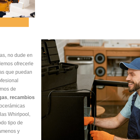
as, no dude en
demos ofrecerle
mas que puedan
fesional
emos de
gas
,
recambios
trocerámicas
llas Whirlpool,
odo tipo de
lámenos y