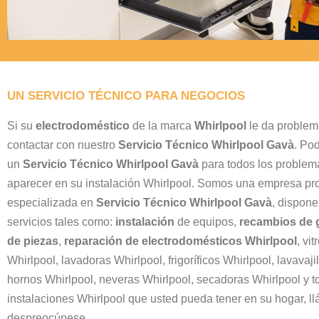
UN SERVICIO TÉCNICO PARA NEGOCIOS
Si su
electrodoméstico
de la marca
Whirlpool
le da problem
contactar con nuestro
Servicio Técnico Whirlpool Gavà
. Po
un
Servicio Técnico Whirlpool Gavà
para todos los proble
aparecer en su instalación Whirlpool. Somos una empresa pro
especializada en
Servicio Técnico Whirlpool Gavà
, dispon
servicios tales como:
instalación
de equipos,
recambios de 
de piezas
,
reparación de electrodomésticos Whirlpool
, vi
Whirlpool, lavadoras Whirlpool, frigoríficos Whirlpool, lavavaji
hornos Whirlpool, neveras Whirlpool, secadoras Whirlpool y t
instalaciones Whirlpool que usted pueda tener en su hogar, l
despreocúpese.