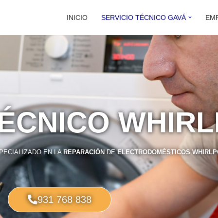
INICIO
SERVICIO TÉCNICO GAVÁ
EM
TÉCNICO WHIR
PECIALIZADO EN LA
REPARACIÓN
DE
ELECTRODOMÉSTICOS WHIRL
931 768 838