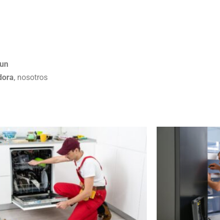
 un
dora
, nosotros