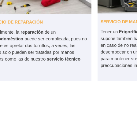
SERVICIO DE MA
CIO DE REPARACIÓN
Tener un
Frigoríf
lmente, la
reparación
de un
supone también ha
rodoméstico
puede ser complicada, pues no
en caso de no rea
 es apretar dos tornillos, a veces, las
desembocar en una
s solo pueden ser tratadas por manos
para mantener sus
as como las de nuestro
servicio técnico
preocupaciones in